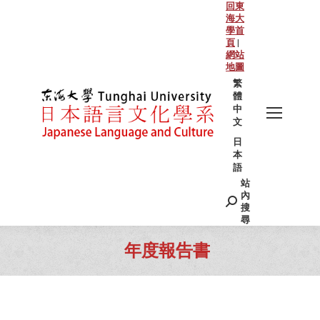
回東
海大
學首
頁
|
網站
地圖
繁
體
中
文
日
本
語
站
Search:
內
搜
尋
年度報告書
You are here: