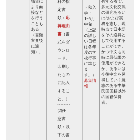
場合に
有する者で、
科の指
より面
多元文化交流
・秋入
定書
接など
の研究あるい
学：
類：
応
を行う
は/および実
1~5月
ことも
務を志し、現
中旬
募理由
ある
時点で日本語
（上記
書
（書
（書類
をその道具と
の詳し
審査後
して使用する
い日程
式をダ
に通
ことができ、
は各年
ウンロ
知）。
かつ中文も同
度の学
時に最低限の
校行事
ード、
使用ができる
に準じ
印刷し
か、あるいは
ま
今後中文を習
たもの
す。）
得していく意
募集情
に記入
志のある中華
報
するこ
民国国籍以外
の国籍保持
と。）
者。
(2)任
意書
類：以
下の書