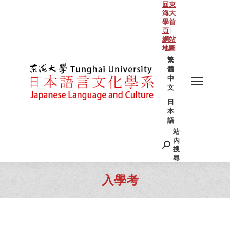
回東
海大
學首
頁
|
網站
地圖
繁
體
中
文
日
本
語
站
Search:
內
搜
尋
入學考
You are here: