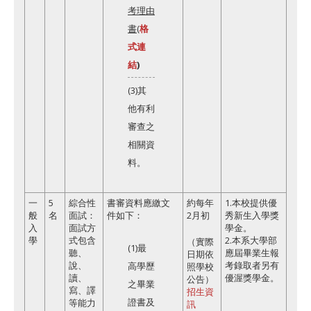
考理由
書
(
格
式連
結
)
(3)其
他有利
審查之
相關資
料。
一
5
綜合性
書審資料應繳文
約每年
1.本校提供優
般
名
面試：
件如下：
2月初
秀新生入學獎
入
面試方
學金。
學
式包含
2.本系大學部
（實際
(1)最
聽、
應屆畢業生報
日期依
說、
考錄取者另有
高學歷
照學校
讀、
優渥獎學金。
公告）
之畢業
寫、譯
招生資
證書及
等能力
訊