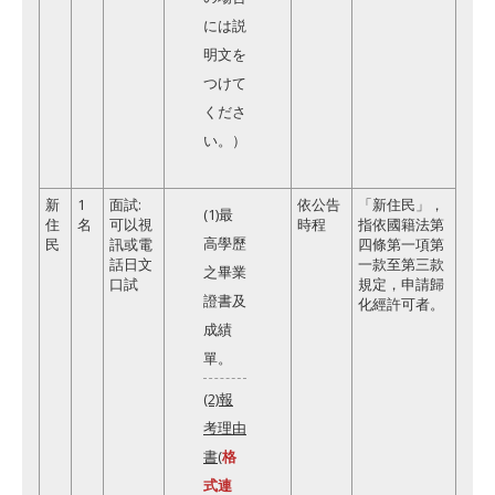
には説
明文を
つけて
くださ
い。）
新
1
面試:
依公告
「新住民」，
(1)最
住
名
可以視
時程
指依國籍法第
高學歷
民
訊或電
四條第一項第
話日文
一款至第三款
之畢業
口試
規定，申請歸
證書及
化經許可者。
成績
單。
(2)報
考理由
書
(
格
式連