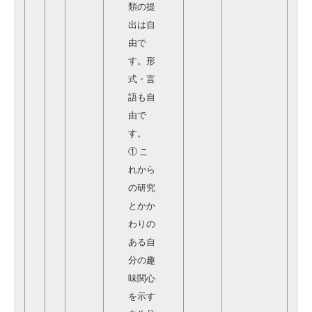
類の提
出は自
由で
す。形
式・言
語も自
由で
す。
① こ
れから
の研究
とかか
わりの
ある自
分の趣
味関心
を示す