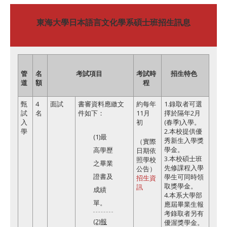
東海大學日本語言文化學系碩士班招生訊息
管
名
考試項目
考試時
招生特色
道
額
程
甄
4
面試
書審資料應繳文
約每年
1.錄取者可選
試
名
件如下：
11月
擇於隔年2月
入
初
(春季)入學。
學
2.本校提供優
(1)最
秀新生入學獎
（實際
學金。
高學歷
日期依
3.本校碩士班
照學校
之畢業
先修課程入學
公告）
證書及
學生可同時領
招生資
取獎學金。
訊
成績
4.本系大學部
單。
應屆畢業生報
考錄取者另有
(2)報
優渥獎學金。