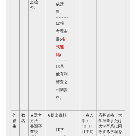
之檢
成績
視。
單。
(2)報
考理由
書
(
格
式連
結
)
(3)其
他有利
審查之
相關資
料。
外
数
★選考
★提出資料
・春入
応募資格：大
籍
名
方法：
学：
学卒業または
生
書類審
10~11
大学卒業に同
(1)学
査後、
月中旬
等する学歴を