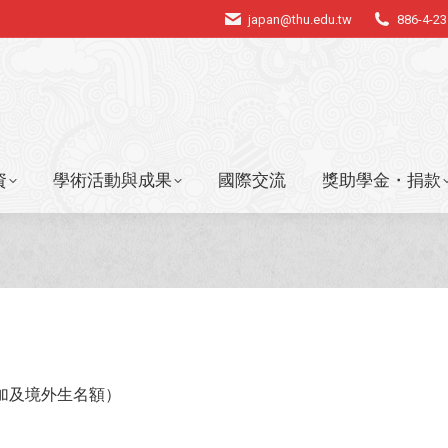
japan@thu.edu.tw
886-4-2
資
學術活動與成果
國際交流
獎助學金・捐款
資
學術活動與成果
國際交流
獎助學金・捐款
加及境外生名額）