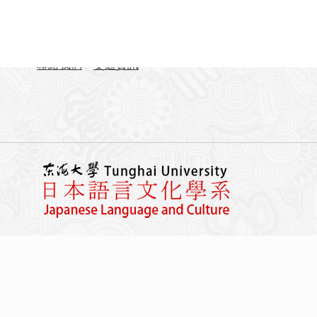
地址：407224台中市西屯區臺灣大道四段1727號 東
TEL：04-23590121#31701-31703
FAX：04-23590258
聯絡我們
交通資訊