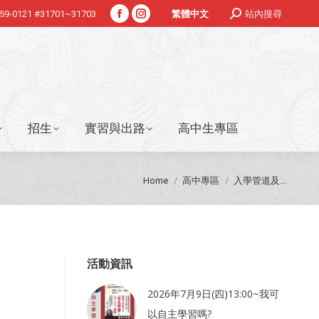
Search:
359-0121 #31701~31703
站內搜尋
繁體中文
Facebook
Instagram
招生
實習與出路
高中生專區
page
page
opens
opens
in
in
new
new
window
window
招生
實習與出路
高中生專區
You are here:
Home
高中專區
入學管道及...
活動資訊
2026年7月9日(四)13:00~我可
以自主學習嗎?