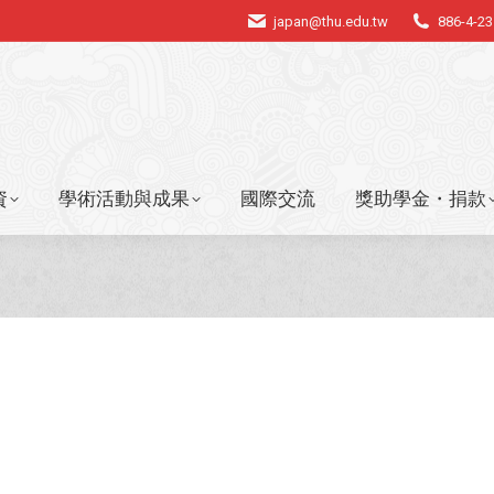
japan@thu.edu.tw
886-4-2
資
學術活動與成果
國際交流
獎助學金・捐款
資
學術活動與成果
國際交流
獎助學金・捐款