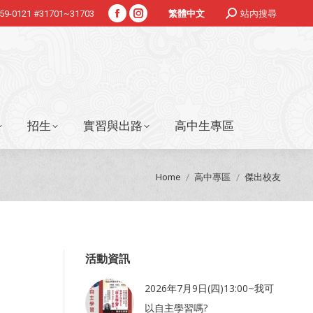
Search:
359-0121 #31701~31703
站內搜尋
繁體中文
Facebook
Instagram
招生
實習與出路
高中生專區
page
page
opens
opens
in
in
new
new
window
window
招生
實習與出路
高中生專區
You are here:
Home
高中專區
傑出校友
活動資訊
2026年7月9日(四)13:00~我可
以自主學習嗎?