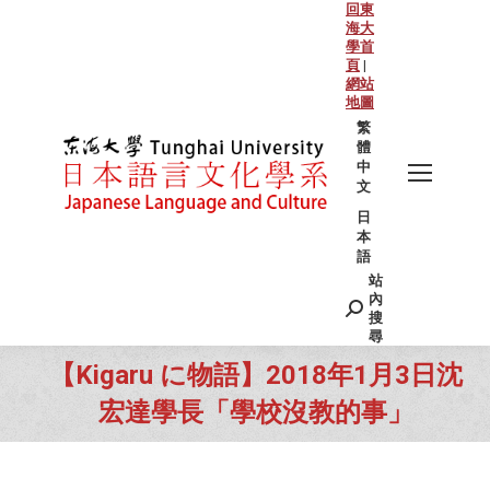
回東
海大
學首
頁
|
網站
地圖
繁
體
中
文
日
本
語
站
Search:
內
搜
尋
【Kigaru に物語】2018年1月3日沈
宏達學長「學校沒教的事」
You are here: