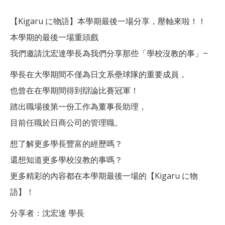
【Kigaru に物語】本學期最後一場分享，壓軸來啦！！
本學期的最後一場重頭戲
我們邀請沈宏達學長為我們分享那些「學校沒教的事」~
學長在大學期間不僅為日文系壘球隊的重要成員，
也曾在在學期間得到辯論比賽冠軍！
踏出職場後第一份工作為董事長助理，
目前任職於日商公司的管理職。
想了解更多學長豐富的經歷嗎？
還想知道更多學校沒教的事嗎？
更多精彩的內容都在本學期最後一場的【Kigaru に物
語】！
分享者：沈宏達 學長