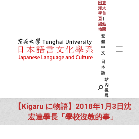
回東
海大
學首
頁
|
網站
地圖
繁
體
中
文
日
本
語
站
Search:
內
搜
尋
【Kigaru に物語】2018年1月3日沈
宏達學長「學校沒教的事」
You are here: