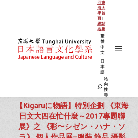
回東
海大
學首
頁
|
網站
地圖
繁
體
中
文
日
本
語
站
Search:
內
搜
尋
【Kigaruに物語】特別企劃 《東海
日文大四在忙什麼～2017專題聯
展》之 《彩〜シゼン・ハナ・ソ
ラ》 個人作品展–服裝 飾品 攝影