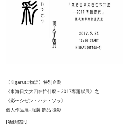
【Kigaruに物語】特別企劃
《東海日文大四在忙什麼～2017專題聯展》之
《彩〜シゼン・ハナ・ソラ》
個人作品展–服裝 飾品 攝影
[活動資訊]