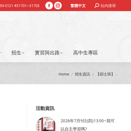
Search:
359-0121 #31701~31703
站內搜尋
繁體中文
Facebook
Instagram
招生
實習與出路
高中生專區
page
page
opens
opens
in
in
new
new
window
window
招生
實習與出路
高中生專區
You are here:
Home
招生資訊
【碩士班】...
活動資訊
2026年7月9日(四)13:00~我可
以自主學習嗎?