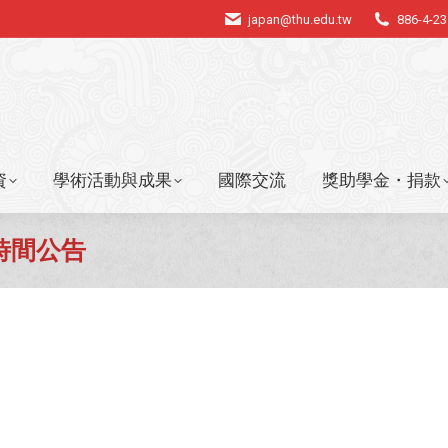
japan@thu.edu.tw
886-4-2
資
學術活動與成果
國際交流
獎助學金・捐款
資
學術活動與成果
國際交流
獎助學金・捐款
時間公告