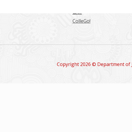
留學情報
媒體
ColleGo!
Copyright 2026 © Department of 