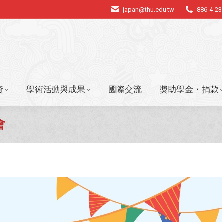
japan@thu.edu.tw
886-4-2
資
學術活動與成果
國際交流
獎助學金・捐款
資
學術活動與成果
國際交流
獎助學金・捐款
會