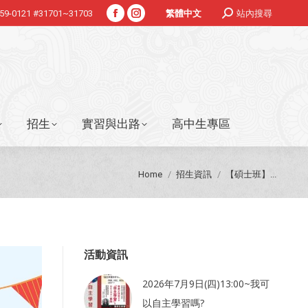
Search:
359-0121 #31701~31703
站內搜尋
繁體中文
Facebook
Instagram
招生
實習與出路
高中生專區
page
page
opens
opens
in
in
new
new
window
window
招生
實習與出路
高中生專區
You are here:
Home
招生資訊
【碩士班】...
活動資訊
2026年7月9日(四)13:00~我可
以自主學習嗎?