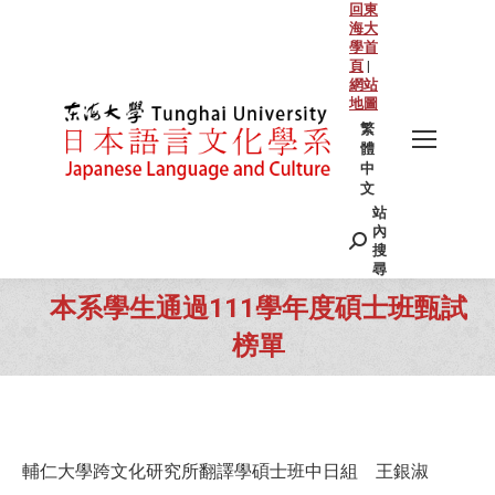
回東
海大
學首
頁
|
網站
地圖
繁
體
中
文
站
Search:
內
搜
尋
本系學生通過111學年度碩士班甄試
榜單
You are here:
輔仁大學跨文化研究所翻譯學碩士班中日組 王銀淑