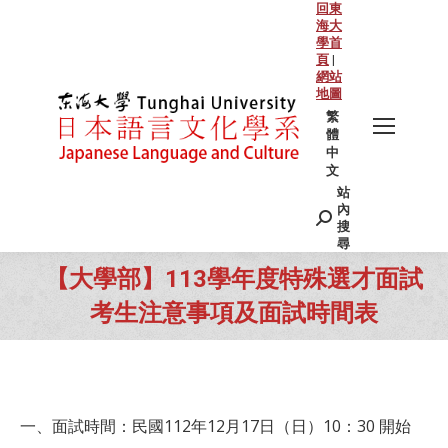
回東
海大
學首
頁
|
網站
地圖
繁
體
中
文
站
Search:
內
搜
尋
【大學部】113學年度特殊選才面試
考生注意事項及面試時間表
You are here:
一、面試時間：民國112年12月17日（日）10：30 開始