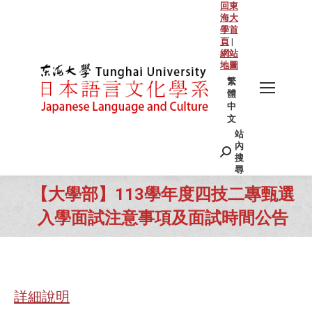
回東
海大
學首
頁
|
網站
地圖
繁
體
中
文
站
Search:
內
搜
尋
【大學部】113學年度四技二專甄選
入學面試注意事項及面試時間公告
You are here:
詳細說明