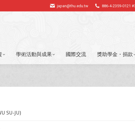
japan@thu.edu.tw
886-4-2359-0121 
資
學術活動與成果
國際交流
獎助學金・捐款
資
學術活動與成果
國際交流
獎助學金・捐款
 SU-JU)
授