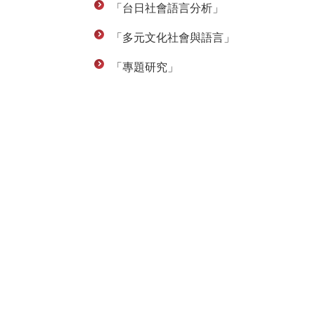
「台日社會語言分析」
「多元文化社會與語言」
「專題研究」
聯絡資訊
地址：407224台中市西屯區臺灣大道四段1727號 東
TEL：04-23590121#31701-31703