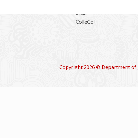
留學情報
媒體
ColleGo!
Copyright 2026 © Department of 