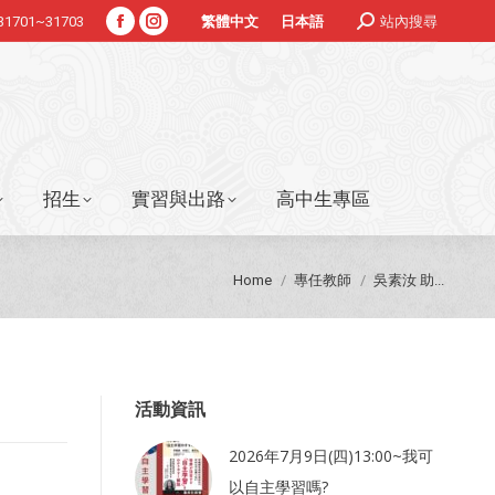
Search:
#31701~31703
站內搜尋
繁體中文
日本語
Facebook
Instagram
招生
實習與出路
高中生專區
page
page
opens
opens
in
in
new
new
window
window
招生
實習與出路
高中生專區
You are here:
Home
專任教師
吳素汝 助...
活動資訊
2026年7月9日(四)13:00~我可
以自主學習嗎?