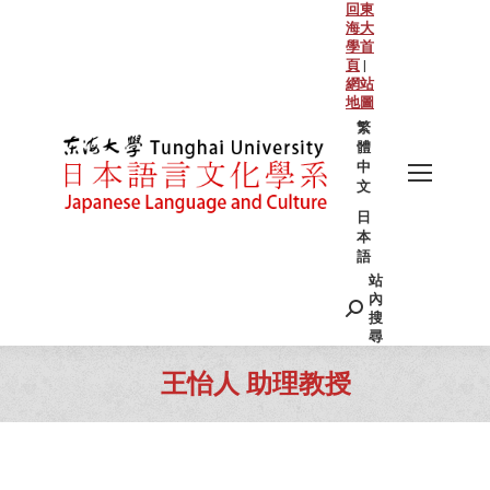
回東
海大
學首
頁
|
網站
地圖
繁
體
中
文
日
本
語
站
Search:
內
搜
尋
王怡人 助理教授
You are here: