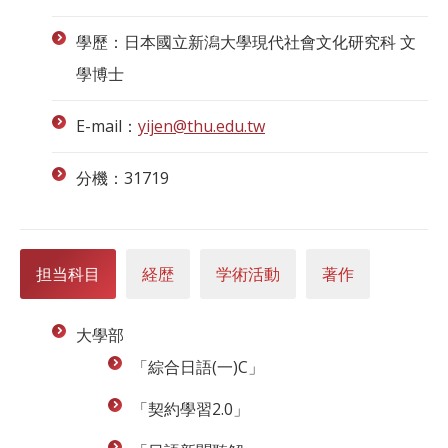
學歷：日本國立新潟大學現代社會文化研究科 文
學博士
E-mail：
yijen@thu.edu.tw
分機：31719
担当科目
経歴
学術活動
著作
大學部
「綜合日語(一)C」
「契約學習2.0」