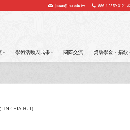
japan@thu.edu.tw
886-4-2359-0121 
資
學術活動與成果
國際交流
獎助學金・捐款
資
學術活動與成果
國際交流
獎助學金・捐款
IN CHIA-HUI）