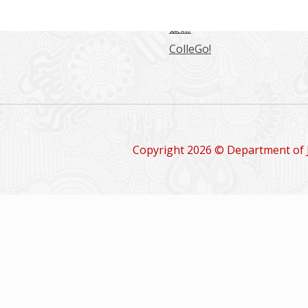
留學情報
媒體
ColleGo!
Copyright 2026 © Department of 