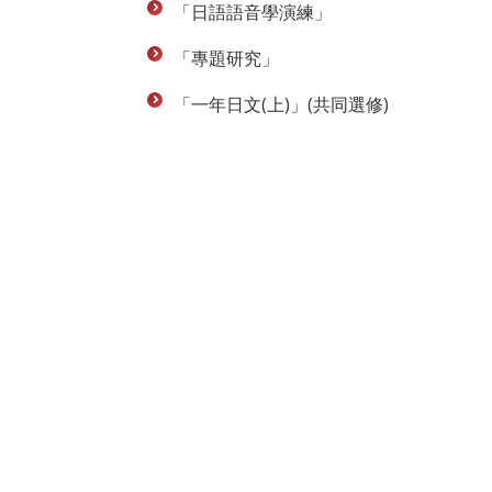
「日語語音學演練」
「專題研究」
「一年日文(上)」(共同選修)
聯絡資訊
地址：407224台中市西屯區臺灣大道四段1727號 東
TEL：04-23590121#31701-31703