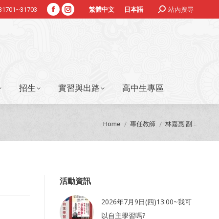
Search:
#31701~31703
站內搜尋
繁體中文
日本語
Facebook
Instagram
招生
實習與出路
高中生專區
page
page
opens
opens
in
in
new
new
window
window
招生
實習與出路
高中生專區
You are here:
Home
專任教師
林嘉惠 副...
活動資訊
2026年7月9日(四)13:00~我可
以自主學習嗎?