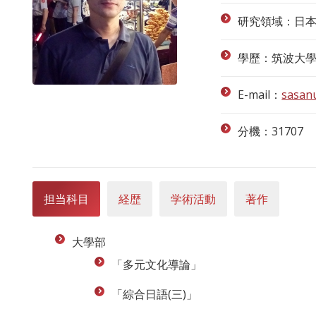
研究領域：日
學歷：筑波大學
E-mail：
sasan
分機：31707
担当科目
経歴
学術活動
著作
大學部
「多元文化導論」
「綜合日語(三)」