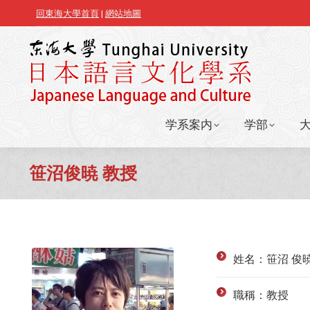
回東海大學首頁
|
網站地圖
学系案内
学部
学系案内
学部
笹沼俊暁 教授
姓名：笹沼 俊暁（
職稱：教授