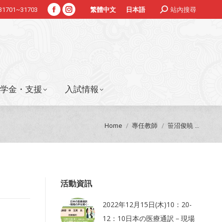
Search:
#31701~31703
站內搜尋
繁體中文
日本語
Facebook
Instagram
学金・支援
入試情報
page
page
opens
opens
in
in
new
new
window
window
学金・支援
入試情報
You are here:
Home
專任教師
笹沼俊暁 …
活動資訊
2022年12月15日(木)10：20-
12：10日本の医療通訳－現場