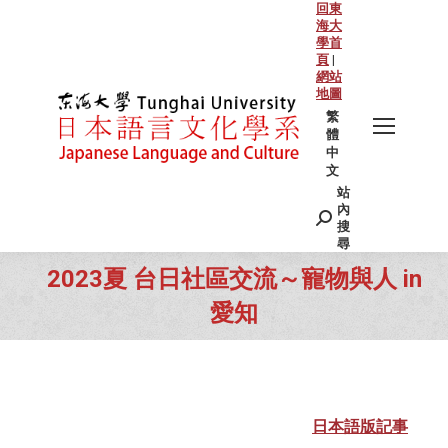
回東
海大
學首
頁
|
網站
地圖
繁
體
中
文
站
Search:
內
搜
尋
2023夏 台日社區交流～寵物與人 in
愛知
You are here:
日本語版記事