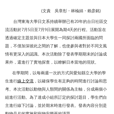
(文責 吳章彤・林楡娟・賴彦銘)
台灣東海大學日文系持續舉辦已有20年的台日社區交
流活動於7月5日至7月9日展開為期4天的行程。活動旨在
透過確定主題並與日本大學生一同探討兩國所面臨的問
題，不僅加深彼此之間的了解，也使參與者對於不同文風
情有更深入的認識。本次活動除了發表學期期末的討論成
果外，還進行了實地探查，以瞭解日本當地的現狀。
在學期間，以每兩週一次的方式與愛知縣立大學的學
生進行
線上交流
，以確保學生有足夠的時間進行討論和思
考。本次活動以動物與人類間的關係為主軸，分成兩個小
組進行活動。為了達成小組所訂定的探討題目，學生們自
主進行線下討論，並於期末時進行發表。發表內容分別是
動物晶片的實施和寵物安樂死的議題。