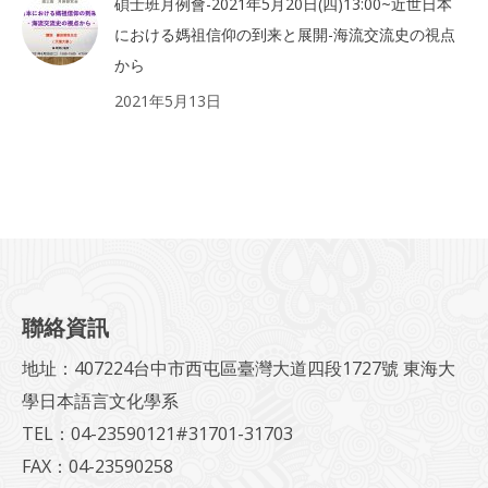
碩士班月例會-2021年5月20日(四)13:00~近世日本
における媽祖信仰の到来と展開-海流交流史の視点
から
2021年5月13日
聯絡資訊
地址：407224台中市西屯區臺灣大道四段1727號 東海大
學日本語言文化學系
TEL：04-23590121#31701-31703
FAX：04-23590258