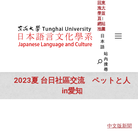
回東
海大
學首
頁
|
網站
地圖
日
本
語
站
Search:
內
搜
尋
2023夏 台日社區交流 ペットと人
in愛知
You are here:
中文版新聞