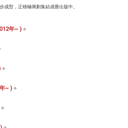
步成型，正積極籌劃集結成冊出版中。
12年~ )
)
~ )
)