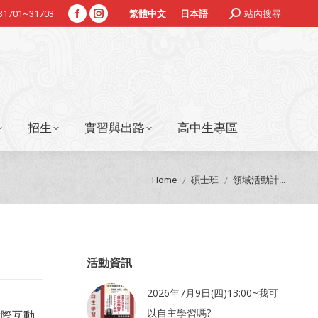
Search:
#31701~31703
站內搜尋
繁體中文
日本語
Facebook
Instagram
招生
實習與出路
高中生專區
page
page
opens
opens
in
in
new
new
window
window
招生
實習與出路
高中生專區
You are here:
Home
碩士班
領域活動計...
活動資訊
2026年7月9日(四)13:00~我可
以自主學習嗎?
實際互動