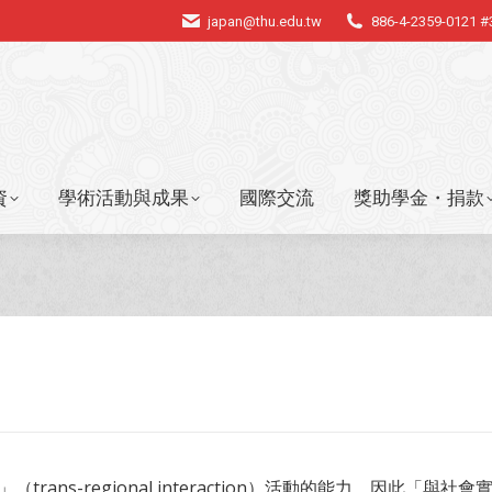
japan@thu.edu.tw
886-4-2359-0121 
資
學術活動與成果
國際交流
獎助學金・捐款
資
學術活動與成果
國際交流
獎助學金・捐款
s-regional interaction）活動的能力，因此「與社會