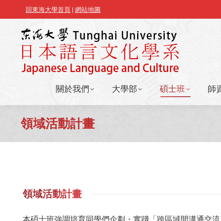
回東海大學首頁
|
網站地圖
關於我們
大學部
碩士班
師
關於我們
大學部
碩士班
師
領域活動計畫
領域活動計畫
本碩士班強調培育同學們企劃・實踐「跨區域間溝通交流」（tran