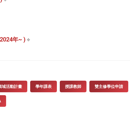
24年~ )
領域活動計畫
學年課表
授課教師
雙主修學位申請
A