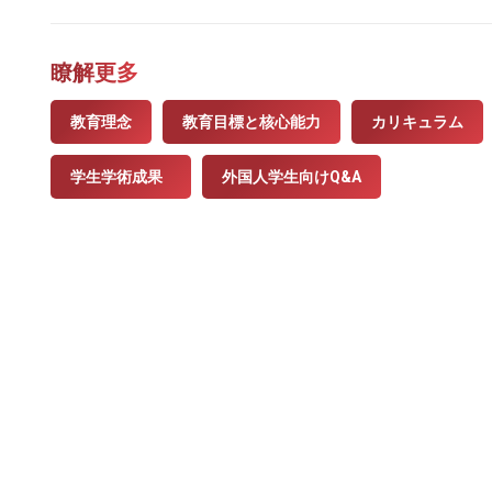
瞭解更多
教育理念
教育目標と核心能力
カリキュラム
学生学術成果
外国人学生向けQ&A
聯絡資訊
地址：407224台中市西屯區臺灣大道四段1727號 東
TEL：04-23590121#31701-31703
FAX：04-23590258