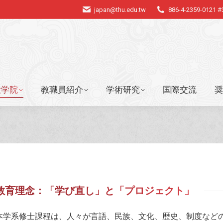
japan@thu.edu.tw
886-4-2359-0121 
大学院
教職員紹介
学術研究
国際交流
奨
大学院
教職員紹介
学術研究
国際交流
奨
教育理念：「学び直し」と「プロジェクト」
本学系修士課程は、人々が言語、民族、文化、歴史、制度など