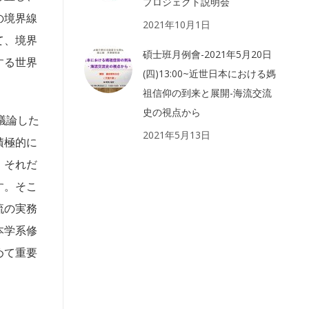
プロジェクト説明会
の境界線
2021年10月1日
て、境界
碩士班月例會-2021年5月20日
する世界
(四)13:00~近世日本における媽
祖信仰の到来と展開-海流交流
史の視点から
り議論した
2021年5月13日
積極的に
、それだ
す。そこ
流の実務
本学系修
めて重要