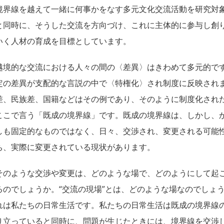
境界線を越えて一緒に何事かをなす多元文化交流活動を研究対
と同時に、そうした交流を方向づけ、これに主体的に参与し創
いく人材の育成を目標としています。
越境的な交流における人々の間の〈差異〉はきわめて多元的で
定の差異が支配的な言説の中で〈特権化〉され制度に反映され
差、民族差、国籍などはその例であり、そのように制度化され
ここで言う「既成の境界線」です。既成の境界線は、しかし、
しも固定的なものではなく、日々、交渉され、変更される可能
ち、実際に変更されている現状があります。
そのような交渉や変更は、どのような場で、どのようにして起
るのでしょうか。“交流の現場”とは、どのような場なのでしょ
れは私たちの日常生活です。私たちの日常生活は既成の境界線
り立っていると同時に、問題が生じたときには、境界線を交渉