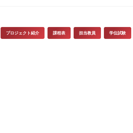
プロジェクト紹介
課程表
担当教員
学位試験
常用連結
海大學日本語言文化學系
東海日文系學生綜合網站
日文系學報
留學情報