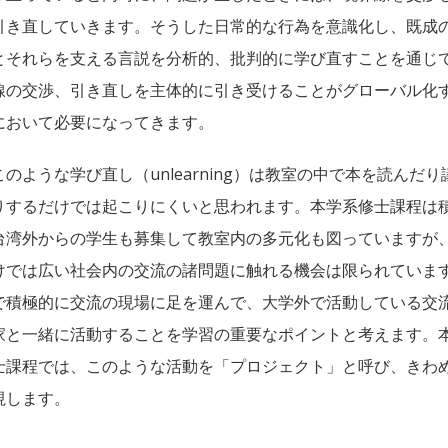
引き直していきます。そうした日常的な行為を意識化し、既成
とそれらを支える言説を分析的、批判的に学び直すことを通じ
線の交渉、引き直しを主体的に引き受けることがグローバル化
において必要になってきます。
このような学び直し（unlearning）は教室の中で本を読んだ
りするだけでは起こりにくいと思われます。本学系修士課程は
台湾外からの学生も募集して教室内の多元化も図っていますが
けでは広い社会内の交流の諸問題に触れる機会は限られていま
で積極的に交流の現場に足を運んで、大学外で活動している交
家と一緒に活動することを学習の重要なポイントと考えます。
士課程では、このような活動を「プロジェクト」と呼び、きわ
視します。