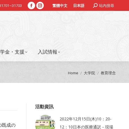
Search:
#31701~31703
站內搜尋
繁體中文
日本語
Facebook
Instagram
学金・支援
入試情報
page
page
opens
opens
in
in
new
new
window
window
学金・支援
入試情報
You are here:
Home
大学院
教育理念
活動資訊
2022年12月15日(木)10：20-
の既成の
12：10日本の医療通訳－現場