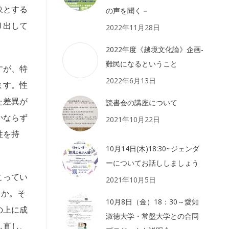
象とする
の声を聞く－
り出して
2022年11月28日
2022年度《越境文化論》企画-
難民になるということ
すが、特
2022年6月13日
ます。性
た差異が
読書会の講座について
かならず
2021年10月22日
性を持
10月14日(木)18:30~ジェンダ
ーについてお話ししましょう
こってい
2021年10月5日
うか。そ
10月8日（金）18：30～愛知
の上に成
淑徳大学・常盤大学との合同
し直し、