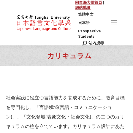
回東海大學首頁
|
網站地圖
繁體中文
日本語
Prospective
Students
站內搜尋
Search:
カリキュラム
You are here:
社会実践に役立つ言語能力を養成するために、教育目標
を専門化し、「言語領域(言語・コミュニケーショ
ン)」、「文化領域(表象文化・社会文化)」の二つのカリ
キュラムの柱を立てています。カリキュラム設計にあた