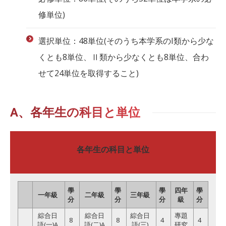
修単位)
選択単位：48単位(そのうち本学系のI類から少な
くとも8単位、Ⅱ類から少なくとも8単位、合わ
せて24単位を取得すること)
A、各年生の科目と単位
各年生の科目と単位
學
學
學
四年
學
一年級
二年級
三年級
分
分
分
級
分
綜合日
綜合日
綜合日
專題
8
8
4
4
語(一)A
語(二)A
語(三)
研究