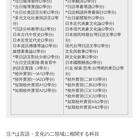
*台日報導製作(2學分)
*日華翻譯(2學分)
*台日報導實踐(2學分)
*日語專書導讀(2學分)
*台日社會語言分析(2學分)
*日語精讀與專書探討(2學分)
*多元文化社會與語言(2學
*台日媒體製作(2學分)
分)
日本近代表象文化論(2學分)
*日語分科教學法(2學分)
日本現代表象文化論(2學分)
日本古代中世史(2學分)
日本殖民時期台灣日語文學(2學
日本近世近代史(2學分)
分)
日本資訊傳播導論(2學分)
現代台灣日語文學(2學分)
媒體素養論(2學分)
文化與敘事(2學分)
*華日語言對比分析(2學分)
跨文化敘事(2學分)
*台日交流實踐-農食育中
日本國際關係(2學分)
的語言實踐（3學分）
行走·探索·思考:台灣裡的東亞(2學
*校外實習(一)A1(3學分)
分)
*校外實習(一)A2(3學分)
*校外實習(二)B1(3學分)
*短期校外實習A1(2學分)
*校外實習(二)B2(3學分)
*短期校外實習A2(2學分)
*校外實習(三)C1(3學分)
*校外實習(三)C2(3學分)
*短期校外實習A3(2學分)
*短期校外實習A4(2學分)
注:*は言語・文化の二領域に相関する科目