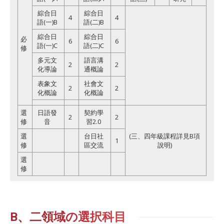
綜合日
綜合日
4
4
語(一)B
語(二)B
綜合日
綜合日
必
6
6
語(一)C
語(二)C
修
多元文
語言溝
2
2
化導論
通概論
表象文
社會文
2
2
化概論
化概論
選
日語發
契約學
2
2
修
音
習2.0
選
台日社
(三、四年級課程詳見B項
1
修
區交流
說明)
選
修
B、二領域の選択科目